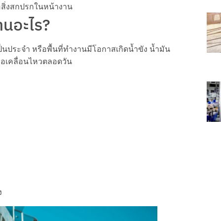
ือสิ่งสกปรกในหน้างาน
งานอะไร?
็นประจำ หรือพื้นที่ทำงานมีโอกาสเกิดน้ำขัง น้ำมัน
ือเคลื่อนไหวตลอดวัน
ง