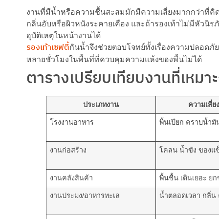
งานที่มีน้ำหรือความชื้นสะสมมักมีความเสี่ยงมากกว่าที่คิด
กลิ่นอับหรือผิวหนังระคายเคือง และถ้ารองเท้าไม่มีหัวนิรภ
อุบัติเหตุในหน้างานได้
รองเท้าเซฟตี้
กันน้ำจึงช่วยตอบโจทย์ทั้งเรื่องความปลอ
หลายชั่วโมงในพื้นที่ที่ควบคุมความแห้งของพื้นไม่ได้
ตารางเปรียบเทียบงานที่เหมาะก
ประเภทงาน
ความเสี่ย
โรงงานอาหาร
พื้นเปียก คราบน้ำม
งานก่อสร้าง
โคลน น้ำขัง ของแข็
งานคลังสินค้า
พื้นชื้น เดินเยอะ ย
งานประมง/อาหารทะเล
น้ำตลอดเวลา กลิ่น 