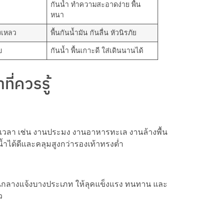
กันน้ำ ทำความสะอาดง่าย พื้น
หนา
งเหลว
พื้นกันน้ำมัน กันลื่น หัวนิรภัย
บ
กันน้ำ พื้นเกาะดี ใส่เดินนานได้
ี่ควรรู้
ลอดเวลา เช่น งานประมง งานอาหารทะเล งานล้างพื้น
ำได้ดีและคลุมสูงกว่ารองเท้าทรงต่ำ
นกลางแจ้งบางประเภท ให้ลุคแข็งแรง ทนทาน และ
ว