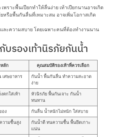
 เพราะพื้นเปียกทำให้ลื่นง่าย เท้าเปียกนานอาจเกิด
ัยหรือพื้นกันลื่นที่เหมาะสม อาจเพิ่มโอกาสเกิด
ดภัยและความสบาย โดยเฉพาะคนที่ต้องทำงานนาน
ับรองเท้านิรภัยกันน้ำ
งหลัก
คุณสมบัติรองเท้าที่ควรเลือก
ัน เศษอาหาร
กันน้ำ พื้นกันลื่น ทำความสะอาด
ง่าย
งตกใส่เท้า
หัวนิรภัย พื้นกันเจาะ กันน้ำ
ทนทาน
กของ
กันลื่น น้ำหนักไม่หนัก ใส่สบาย
ความชื้นสูง
กันน้ำดี ทนความชื้น พื้นยึดเกาะ
แน่น