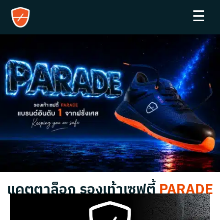
☰
แคตตาล็อก รองเท้าเซฟตี้
PARADE