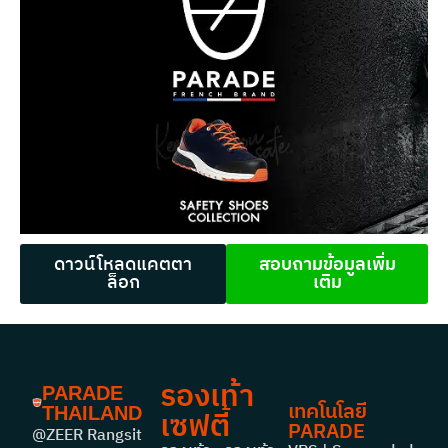
ดาวน์โหลดแคตตา
สอบถามข้อมูลเพิ่ม
ล็อก
เติม
รองเท้า
PARADE
เทคโนโลยี
THAILAND
เซฟตี้
PARADE
@ZEER Rangsit