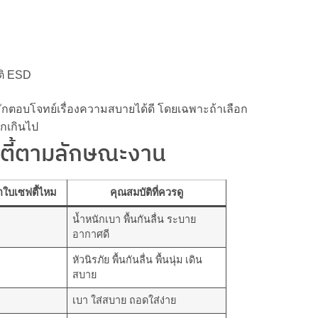
ติ ESD
ักตอบโจทย์เรื่องความสบายได้ดี โดยเฉพาะถ้าเลือก
ากเกินไป
ตี้ตามลักษณะงาน
าใบเซฟตี้ไหม
คุณสมบัติที่ควรดู
น้ำหนักเบา พื้นกันลื่น ระบาย
อากาศดี
หัวนิรภัย พื้นกันลื่น พื้นนุ่ม เดิน
สบาย
เบา ใส่สบาย ถอดใส่ง่าย