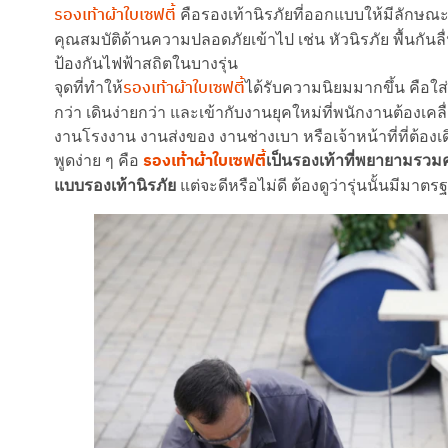
รองเท้าผ้าใบเซฟตี้
คือรองเท้านิรภัยที่ออกแบบให้มีลักษณะ
คุณสมบัติด้านความปลอดภัยเข้าไป เช่น หัวนิรภัย พื้นกันล
ป้องกันไฟฟ้าสถิตในบางรุ่น
รองเท้าผ้าใบเซฟตี้
จุดที่ทำให้
ได้รับความนิยมมากขึ้น คือใส่
กว่า เดินง่ายกว่า และเข้ากับงานยุคใหม่ที่พนักงานต้องเ
งานโรงงาน งานส่งของ งานช่างเบา หรือเจ้าหน้าที่ที่ต้องเด
รองเท้าผ้าใบเซฟตี้
พูดง่าย ๆ คือ
เป็นรองเท้าที่พยายามรว
แบบรองเท้านิรภัย
แต่จะดีหรือไม่ดี ต้องดูว่ารุ่นนั้นมีม