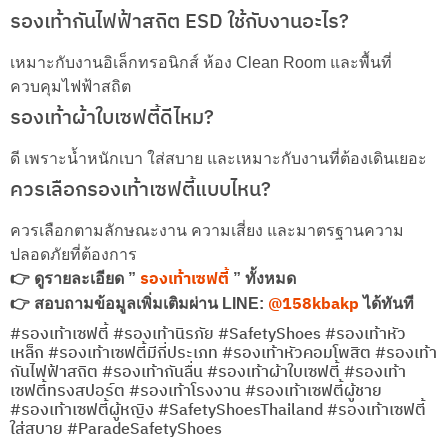
รองเท้ากันไฟฟ้าสถิต ESD ใช้กับงานอะไร?
เหมาะกับงานอิเล็กทรอนิกส์ ห้อง Clean Room และพื้นที่
ควบคุมไฟฟ้าสถิต
รองเท้าผ้าใบเซฟตี้ดีไหม?
ดี เพราะน้ำหนักเบา ใส่สบาย และเหมาะกับงานที่ต้องเดินเยอะ
ควรเลือกรองเท้าเซฟตี้แบบไหน?
ควรเลือกตามลักษณะงาน ความเสี่ยง และมาตรฐานความ
ปลอดภัยที่ต้องการ
รองเท้าเซฟตี้
👉 ดูรายละเอียด ”
” ทั้งหมด
@158kbakp
👉 สอบถามข้อมูลเพิ่มเติมผ่าน LINE:
ได้ทันที
#รองเท้าเซฟตี้ #รองเท้านิรภัย #SafetyShoes #รองเท้าหัว
เหล็ก #รองเท้าเซฟตี้มีกี่ประเภท #รองเท้าหัวคอมโพสิต #รองเท้า
กันไฟฟ้าสถิต #รองเท้ากันลื่น #รองเท้าผ้าใบเซฟตี้ #รองเท้า
เซฟตี้ทรงสปอร์ต #รองเท้าโรงงาน #รองเท้าเซฟตี้ผู้ชาย
#รองเท้าเซฟตี้ผู้หญิง #SafetyShoesThailand #รองเท้าเซฟตี้
ใส่สบาย #ParadeSafetyShoes