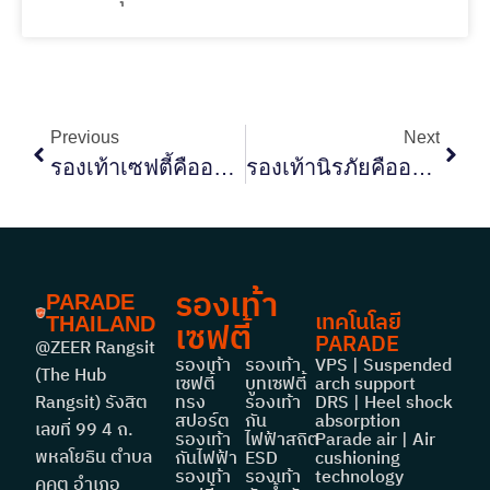
Previous
Next
รองเท้าเซฟตี้คืออะไร? 5 วิธีเลือกรองเท้านิรภัยให้เหมาะกับงาน
รองเท้านิรภัยคืออะไร? ต่างจากรองเท้าเซฟตี้ไหม เลือกแบบไหนให้เหมาะกับงาน
รองเท้า
PARADE
เทคโนโลยี
THAILAND
เซฟตี้
PARADE
@ZEER Rangsit
รองเท้า
รองเท้า
VPS | Suspended
(The Hub
เซฟตี้
บูทเซฟตี้
arch support
Rangsit) รังสิต
ทรง
รองเท้า
DRS | Heel shock
สปอร์ต
กัน
absorption
เลขที่ 99 4 ถ.
รองเท้า
ไฟฟ้าสถิต
Parade air | Air
พหลโยธิน ตำบล
กันไฟฟ้า
ESD
cushioning
รองเท้า
รองเท้า
technology
คูคต อำเภอ