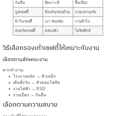
กันลื่น
ยึดเกาะดี
พื้นเปียก
บูทเซฟตี้
ป้องกันรอบด้าน
งานกลางแจ้ง
ผ้าใบเซฟตี้
เบา ทันสมัย
งานทั่วไป
สปอร์ตเซฟตี้
คล่องตัว
โลจิสติกส์
วิธีเลือกรองเท้าเซฟตี้ให้เหมาะกับงาน
เลือกตามลักษณะงาน
หากทำงาน:
โรงงานหนัก → หัวเหล็ก
เดินทั้งวัน → หัวคอมโพสิต
งานไฟฟ้า → ESD
งานเปียก → กันลื่น
เลือกตามความสบาย