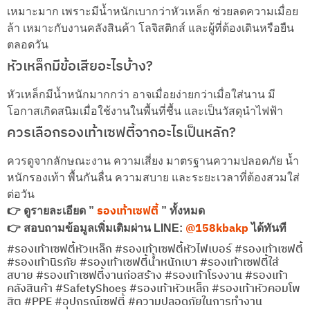
เหมาะมาก เพราะมีน้ำหนักเบากว่าหัวเหล็ก ช่วยลดความเมื่อย
ล้า เหมาะกับงานคลังสินค้า โลจิสติกส์ และผู้ที่ต้องเดินหรือยืน
ตลอดวัน
หัวเหล็กมีข้อเสียอะไรบ้าง?
หัวเหล็กมีน้ำหนักมากกว่า อาจเมื่อยง่ายกว่าเมื่อใส่นาน มี
โอกาสเกิดสนิมเมื่อใช้งานในพื้นที่ชื้น และเป็นวัสดุนำไฟฟ้า
ควรเลือกรองเท้าเซฟตี้จากอะไรเป็นหลัก?
ควรดูจากลักษณะงาน ความเสี่ยง มาตรฐานความปลอดภัย น้ำ
หนักรองเท้า พื้นกันลื่น ความสบาย และระยะเวลาที่ต้องสวมใส่
ต่อวัน
รองเท้าเซฟตี้
👉 ดูรายละเอียด ”
” ทั้งหมด
@158kbakp
👉 สอบถามข้อมูลเพิ่มเติมผ่าน LINE:
ได้ทันที
#รองเท้าเซฟตี้หัวเหล็ก #รองเท้าเซฟตี้หัวไฟเบอร์ #รองเท้าเซฟตี้
#รองเท้านิรภัย #รองเท้าเซฟตี้น้ำหนักเบา #รองเท้าเซฟตี้ใส่
สบาย #รองเท้าเซฟตี้งานก่อสร้าง #รองเท้าโรงงาน #รองเท้า
คลังสินค้า #SafetyShoes #รองเท้าหัวเหล็ก #รองเท้าหัวคอมโพ
สิต #PPE #อุปกรณ์เซฟตี้ #ความปลอดภัยในการทำงาน