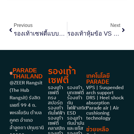
Previous
Next
รองเท้าเซฟตี้แบบสปอร์ต ได้รับความนิยมเพราะอะไร? ทำไมคนทำงานยุคใหม่ถึงเลือกมากขึ้น
รองเท้าหุ้มข้อ VS ข้อสั้น เลือกแบบไหนดีให้เหมาะกับงาน
รองเท้า
PARADE
เทคโนโลยี
THAILAND
เซฟตี้
PARADE
@ZEER Rangsit
รองเท้า
รองเท้า
VPS | Suspended
(The Hub
เซฟตี้
บูทเซฟตี้
arch support
Rangsit) รังสิต
ทรง
รองเท้า
DRS | Heel shock
สปอร์ต
กัน
absorption
เลขที่ 99 4 ถ.
รองเท้า
ไฟฟ้าสถิต
Parade air | Air
พหลโยธิน ตำบล
กันไฟฟ้า
ESD
cushioning
รองเท้า
รองเท้า
technology
คูคต อำเภอ
เซฟตี้
กันน้ำมัน
ลำลูกกา ปทุมธานี
คลาสสิก
และแก๊ส
ช่วยเหลือ
รองเท้า
รองเท้า