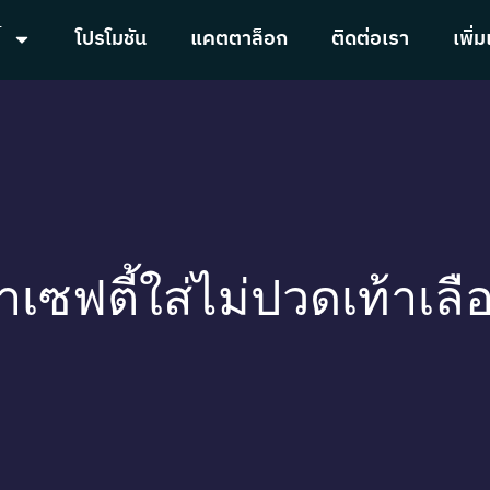
้
โปรโมชัน
แคตตาล็อก
ติดต่อเรา
เพิ่ม
าเซฟตี้ใส่ไม่ปวดเท้าเลื