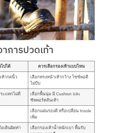
อาการปวดเท้า
นไปได้
ควรเลือกรองเท้าแบบไหน
เท้ากดนิ้ว
เลือกทรงหน้าเท้ากว้าง ไซซ์พอดี
ไม่บีบ
กระแทกไม่ดี
เลือกพื้นนุ่ม มี Cushion และ
ซัพพอร์ตส้นเท้า
เลือกแผ่นรองดี หรือเปลี่ยน Insole
เพิ่ม
ือเดินผิดท่า
เลือกรองเท้าน้ำหนักเบา พื้นรับ