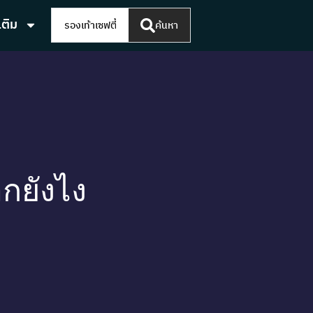
เติม
ค้นหา
อกยังไง