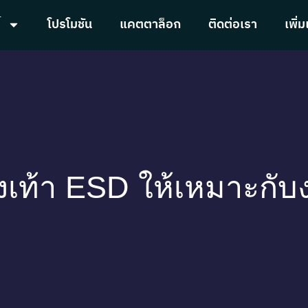
้
โปรโมชัน
แคตตาล็อก
ติดต่อเรา
เพิ่ม
รองเท้า ESD ให้เหมาะกั