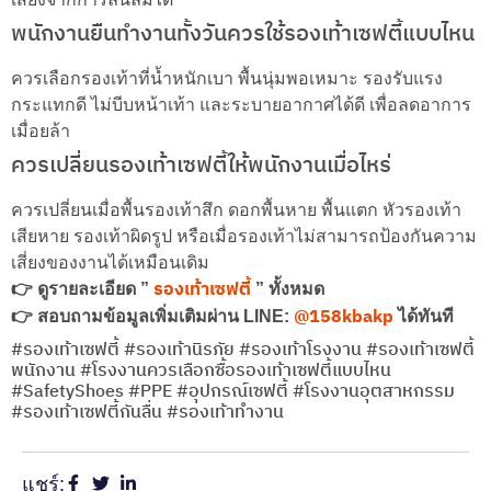
พนักงานยืนทำงานทั้งวันควรใช้รองเท้าเซฟตี้แบบไหน
ควรเลือกรองเท้าที่น้ำหนักเบา พื้นนุ่มพอเหมาะ รองรับแรง
กระแทกดี ไม่บีบหน้าเท้า และระบายอากาศได้ดี เพื่อลดอาการ
เมื่อยล้า
ควรเปลี่ยนรองเท้าเซฟตี้ให้พนักงานเมื่อไหร่
ควรเปลี่ยนเมื่อพื้นรองเท้าสึก ดอกพื้นหาย พื้นแตก หัวรองเท้า
เสียหาย รองเท้าผิดรูป หรือเมื่อรองเท้าไม่สามารถป้องกันความ
เสี่ยงของงานได้เหมือนเดิม
รองเท้าเซฟตี้
👉 ดูรายละเอียด ”
” ทั้งหมด
@158kbakp
👉 สอบถามข้อมูลเพิ่มเติมผ่าน LINE:
ได้ทันที
#รองเท้าเซฟตี้ #รองเท้านิรภัย #รองเท้าโรงงาน #รองเท้าเซฟตี้
พนักงาน #โรงงานควรเลือกซื้อรองเท้าเซฟตี้แบบไหน
#SafetyShoes #PPE #อุปกรณ์เซฟตี้ #โรงงานอุตสาหกรรม
#รองเท้าเซฟตี้กันลื่น #รองเท้าทำงาน
แชร์: