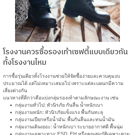
โรงงานควรซื้อรองเท้าเซฟตี้แบบเดียวกัน
ทั้งโรงงานไหม
การซื้อรุ่นเดียวทั้งโรงงานช่วยให้จัดซื้อง่ายและควบคุมงบ
ประมาณได้ แต่ไม่เหมาะเสมอไป เพราะแต่ละแผนกมีความ
เสี่ยงต่างกัน
แนวทางที่ดีกว่าคือแบ่งกลุ่มรองเท้าตามลักษณะงาน เช่น
กลุ่มงานทั่วไป: หัวนิรภัย กันลื่น น้ำหนักเบา
กลุ่มงานหนัก: หัวนิรภัยแข็งแรง พื้นกันทะลุ
กลุ่มงานเปียกหรือน้ำมัน: พื้นกันลื่นและทนน้ำมัน
กลุ่มงานเดินเยอะ: น้ำหนักเบา ระบายอากาศดี พื้นนุ่ม
กลุ่มงานเฉพาะทาง: ESD, EH หรือคุณสมบัติเฉพาะตาม