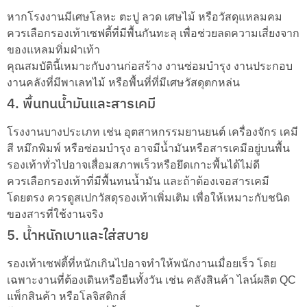
หากโรงงานมีเศษโลหะ ตะปู ลวด เศษไม้ หรือวัสดุแหลมคม
ควรเลือกรองเท้าเซฟตี้ที่มีพื้นกันทะลุ เพื่อช่วยลดความเสี่ยงจาก
ของแหลมทิ่มฝ่าเท้า
คุณสมบัตินี้เหมาะกับงานก่อสร้าง งานซ่อมบำรุง งานประกอบ
งานคลังที่มีพาเลทไม้ หรือพื้นที่ที่มีเศษวัสดุตกหล่น
4. พื้นทนน้ำมันและสารเคมี
โรงงานบางประเภท เช่น อุตสาหกรรมยานยนต์ เครื่องจักร เคมี
สี หมึกพิมพ์ หรือซ่อมบำรุง อาจมีน้ำมันหรือสารเคมีอยู่บนพื้น
รองเท้าทั่วไปอาจเสื่อมสภาพเร็วหรือยึดเกาะพื้นได้ไม่ดี
ควรเลือกรองเท้าที่มีพื้นทนน้ำมัน และถ้าต้องเจอสารเคมี
โดยตรง ควรดูสเปกวัสดุรองเท้าเพิ่มเติม เพื่อให้เหมาะกับชนิด
ของสารที่ใช้งานจริง
5. น้ำหนักเบาและใส่สบาย
รองเท้าเซฟตี้ที่หนักเกินไปอาจทำให้พนักงานเมื่อยเร็ว โดย
เฉพาะงานที่ต้องเดินหรือยืนทั้งวัน เช่น คลังสินค้า ไลน์ผลิต QC
แพ็กสินค้า หรือโลจิสติกส์