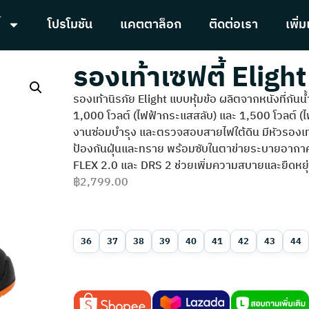
้
โปรโมชัน
แคตตาล็อก
ติดต่อเรา
เพิ่ม
รองเท้าเซฟตี้ Elight
รองเท้านิรภัย Elight แบบหุ้มข้อ ผลิตจากหนังที่กันน
1,000 โวลต์ (ไฟฟ้ากระแสสลับ) และ 1,500 โวลต์ 
งานซ่อมบำรุง และตรวจสอบสายไฟใต้ดิน มีหัวรองเท้
ป้องกันฝุ่นและทราย พร้อมซับในตาข่ายระบายอากา
FLEX 2.0 และ DRS 2 ช่วยเพิ่มความสบายและยืดหยุ
฿
2,799.00
36
37
38
39
40
41
42
43
44