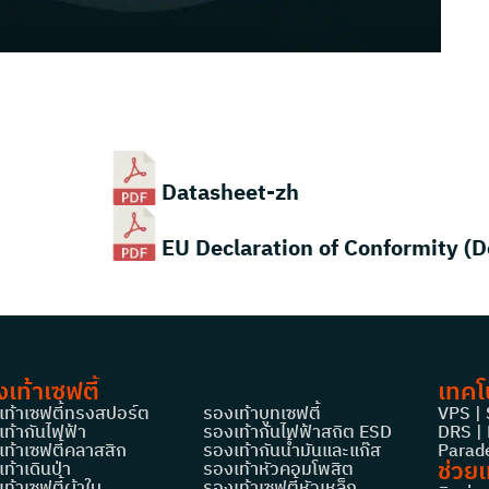
Datasheet-zh
EU Declaration of Conformity (
เท้าเซฟตี้
เทคโ
เท้าเซฟตี้ทรงสปอร์ต
รองเท้าบูทเซฟตี้
VPS |
ท้ากันไฟฟ้า
รองเท้ากันไฟฟ้าสถิต ESD
DRS | 
เท้าเซฟตี้คลาสสิก
รองเท้ากันน้ำมันและแก๊ส
Parade
ช่วยเ
ท้าเดินป่า
รองเท้าหัวคอมโพสิต
ท้าเซฟตี้ผ้าใบ
รองเท้าเซฟตี้หัวเหล็ก