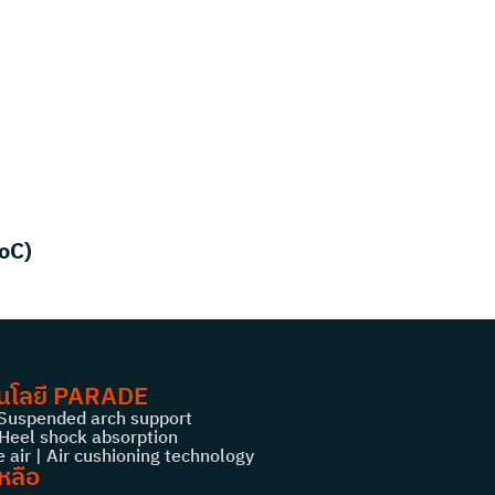
DoC)
นโลยี PARADE
 Suspended arch support
Heel shock absorption
 air | Air cushioning technology
หลือ