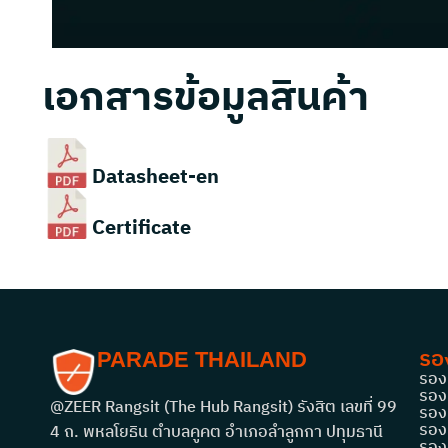
เอกสารข้อมูลสินค้า
Datasheet-en
Certificate
รอง
PARADE THAILAND
รอง
รองเ
@ZEER Rangsit (The Hub Rangsit) รังสิต เลขที่ 99
รอง
รองเ
4 ถ. พหลโยธิน ตำบลคูคต อำเภอลำลูกกา ปทุมธานี
รองเ