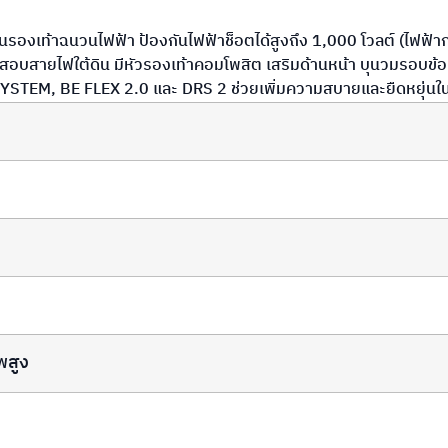
ีพื้นรองเท้าฉนวนไฟฟ้า ป้องกันไฟฟ้าช็อตได้สูงถึง 1,000 โวลต์ (ไฟ
บสายไฟใต้ดิน มีหัวรองเท้าคอมโพสิต เสริมด้านหน้า บุนวมรอบข้อเท
YSTEM, BE FLEX 2.0 และ DRS 2 ช่วยเพิ่มความสบายและยืดหยุ่นใ
พสูง