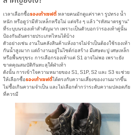
สำคัญยังไง?
รองเท้าเซฟตี้
เวลาเลือกซื้อ
หลายคนมักดูแค่ราคา รูปทรง น้ำ
หนัก หรือดูว่ามีหัวเหล็กหรือไม่ แต่จริง ๆ แล้ว “รหัสมาตรฐาน”
ที่ระบุบนรองเท้าสำคัญมาก เพราะเป็นตัวบอกว่ารองเท้าคู่นั้น
ป้องกันอันตรายประเภทไหนได้บ้าง
ตัวอย่างเช่น งานในคลังสินค้าแห้งอาจไม่จำเป็นต้องใช้รองเท้า
กันน้ำสูงมาก แต่ถ้างานอยู่ในไซต์ก่อสร้าง มีเศษตะปู เศษเหล็ก
หรือพื้นขรุขระ การเลือกรองเท้าแค่ S1 อาจไม่พอ เพราะยัง
ขาดคุณสมบัติกันทะลุใต้ฝ่าเท้า
ดังนั้น การเข้าใจความหมายของ S1, S1P, S2 และ S3 จะช่วย
รองเท้าเซฟตี้
ให้เลือกซื้อ
ได้ตรงกับความเสี่ยงของงานมากขึ้น
ไม่ซื้อเกินความจำเป็น และไม่เลือกต่ำกว่าระดับความปลอดภัย
ที่ควรมี