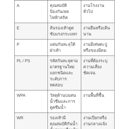
A
คุณสมบัติ
งานโรงงาน
ป้องกัน/ลด
ทั่วไป
ไฟฟ้าสถิต
E
ส้นรองเท้าดูด
งานยืนหรือเดิน
ซับแรงกระแทก
นาน
P
แผ่นกันทะลุใต้
งานมีเศษตะปู
ฝ่าเท้า
หรือของมีคม
PL / PS
รหัสกันทะลุตาม
งานที่ต้องระบุ
มาตรฐานใหม่
ความเสี่ยง
แยกชนิดและ
ชัดเจน
ระดับการ
ทดสอบ
WPA
วัสดุด้านบนทน
งานพื้นที่ชื้น
น้ำซึมและการ
ดูดซึมน้ำ
WR
รองเท้ามี
งานเปียกหรือ
คุณสมบัติกันน้ำ
งานกลางแจ้ง