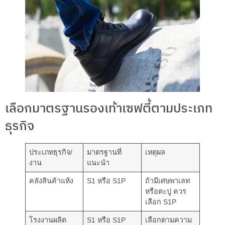
เลือกมาตรฐานรองเท้าเซฟตี้ตามประเภท
ธุรกิจ
ประเภทธุรกิจ/
มาตรฐานที่
เหตุผล
งาน
แนะนำ
คลังสินค้าแห้ง
S1 หรือ S1P
ถ้ามีเศษพาเลท
หรือตะปู ควร
เลือก S1P
โรงงานผลิต
S1 หรือ S1P
เลือกตามความ