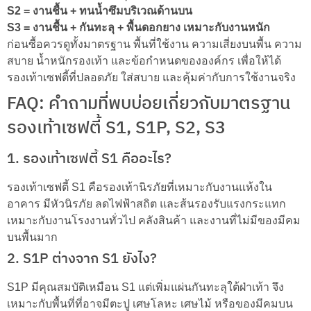
S2 = งานชื้น + ทนน้ำซึมบริเวณด้านบน
S3 = งานชื้น + กันทะลุ + พื้นดอกยาง เหมาะกับงานหนัก
ก่อนซื้อควรดูทั้งมาตรฐาน พื้นที่ใช้งาน ความเสี่ยงบนพื้น ความ
สบาย น้ำหนักรองเท้า และข้อกำหนดขององค์กร เพื่อให้ได้
รองเท้าเซฟตี้ที่ปลอดภัย ใส่สบาย และคุ้มค่ากับการใช้งานจริง
FAQ: คำถามที่พบบ่อยเกี่ยวกับมาตรฐาน
รองเท้าเซฟตี้ S1, S1P, S2, S3
1. รองเท้าเซฟตี้ S1 คืออะไร?
รองเท้าเซฟตี้ S1 คือรองเท้านิรภัยที่เหมาะกับงานแห้งใน
อาคาร มีหัวนิรภัย ลดไฟฟ้าสถิต และส้นรองรับแรงกระแทก
เหมาะกับงานโรงงานทั่วไป คลังสินค้า และงานที่ไม่มีของมีคม
บนพื้นมาก
2. S1P ต่างจาก S1 ยังไง?
S1P มีคุณสมบัติเหมือน S1 แต่เพิ่มแผ่นกันทะลุใต้ฝ่าเท้า จึง
เหมาะกับพื้นที่ที่อาจมีตะปู เศษโลหะ เศษไม้ หรือของมีคมบน