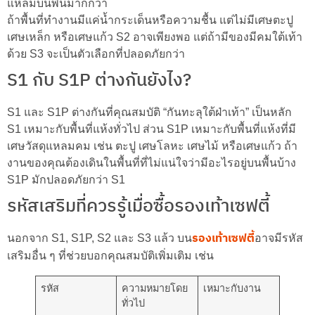
แหลมบนพื้นมากกว่า
ถ้าพื้นที่ทำงานมีแค่น้ำกระเด็นหรือความชื้น แต่ไม่มีเศษตะปู
เศษเหล็ก หรือเศษแก้ว S2 อาจเพียงพอ แต่ถ้ามีของมีคมใต้เท้า
ด้วย S3 จะเป็นตัวเลือกที่ปลอดภัยกว่า
S1 กับ S1P ต่างกันยังไง?
S1 และ S1P ต่างกันที่คุณสมบัติ “กันทะลุใต้ฝ่าเท้า” เป็นหลัก
S1 เหมาะกับพื้นที่แห้งทั่วไป ส่วน S1P เหมาะกับพื้นที่แห้งที่มี
เศษวัสดุแหลมคม เช่น ตะปู เศษโลหะ เศษไม้ หรือเศษแก้ว ถ้า
งานของคุณต้องเดินในพื้นที่ที่ไม่แน่ใจว่ามีอะไรอยู่บนพื้นบ้าง
S1P มักปลอดภัยกว่า S1
รหัสเสริมที่ควรรู้เมื่อซื้อรองเท้าเซฟตี้
รองเท้าเซฟตี้
นอกจาก S1, S1P, S2 และ S3 แล้ว บน
อาจมีรหัส
เสริมอื่น ๆ ที่ช่วยบอกคุณสมบัติเพิ่มเติม เช่น
รหัส
ความหมายโดย
เหมาะกับงาน
ทั่วไป