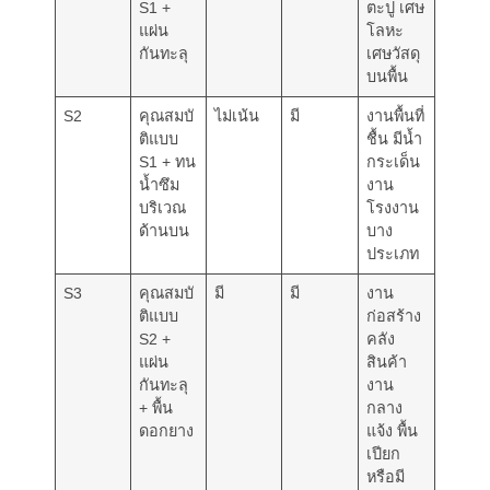
S1 +
ตะปู เศษ
แผ่น
โลหะ
กันทะลุ
เศษวัสดุ
บนพื้น
S2
คุณสมบั
ไม่เน้น
มี
งานพื้นที่
ติแบบ
ชื้น มีน้ำ
S1 + ทน
กระเด็น
น้ำซึม
งาน
บริเวณ
โรงงาน
ด้านบน
บาง
ประเภท
S3
คุณสมบั
มี
มี
งาน
ติแบบ
ก่อสร้าง
S2 +
คลัง
แผ่น
สินค้า
กันทะลุ
งาน
+ พื้น
กลาง
ดอกยาง
แจ้ง พื้น
เปียก
หรือมี