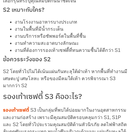
เลือกรุ่นที่ระบุคุณสมบัติกันน้ำชัดเจน
S2 เหมาะกับใคร?
งานโรงงานอาหารบางประเภท
งานในพื้นที่มีน้ำกระเด็น
งานบริการหรือซัพพอร์ตในพื้นที่ชื้น
งานทำความสะอาดบางลักษณะ
งานที่ต้องการรองเท้าเซฟตี้ที่ทนความชื้นได้ดีกว่า S1
ข้อควรระวังของ S2
S2 โดยทั่วไปไม่ได้เน้นแผ่นกันทะลุใต้ฝ่าเท้า หากพื้นที่ทำงานมี
เศษตะปู เศษโลหะ หรือของมีคมใต้เท้า ควรพิจารณา S3
มากกว่า S2
รองเท้าเซฟตี้ S3 คืออะไร?
รองเท้าเซฟตี้
S3 เป็นกลุ่มที่พบได้บ่อยมากในงานอุตสาหกรรม
และงานก่อสร้าง เพราะมีคุณสมบัติครอบคลุมกว่า S1, S1P
และ S2 โดยทั่วไปจะรวมคุณสมบัติด้านหัวนิรภัย ลดไฟฟ้าสถิต
ส้นดูดซับแรงกระแทก ทนน้ำซึมบริเวณด้านบน แผ่นกันทะลุใต้