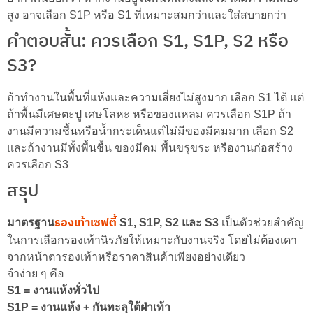
สูง อาจเลือก S1P หรือ S1 ที่เหมาะสมกว่าและใส่สบายกว่า
คำตอบสั้น: ควรเลือก S1, S1P, S2 หรือ
S3?
ถ้าทำงานในพื้นที่แห้งและความเสี่ยงไม่สูงมาก เลือก S1 ได้ แต่
ถ้าพื้นมีเศษตะปู เศษโลหะ หรือของแหลม ควรเลือก S1P ถ้า
งานมีความชื้นหรือน้ำกระเด็นแต่ไม่มีของมีคมมาก เลือก S2
และถ้างานมีทั้งพื้นชื้น ของมีคม พื้นขรุขระ หรืองานก่อสร้าง
ควรเลือก S3
สรุป
รองเท้าเซฟตี้
มาตรฐาน
S1, S1P, S2 และ S3
เป็นตัวช่วยสำคัญ
ในการเลือกรองเท้านิรภัยให้เหมาะกับงานจริง โดยไม่ต้องเดา
จากหน้าตารองเท้าหรือราคาสินค้าเพียงอย่างเดียว
จำง่าย ๆ คือ
S1 = งานแห้งทั่วไป
S1P = งานแห้ง + กันทะลุใต้ฝ่าเท้า