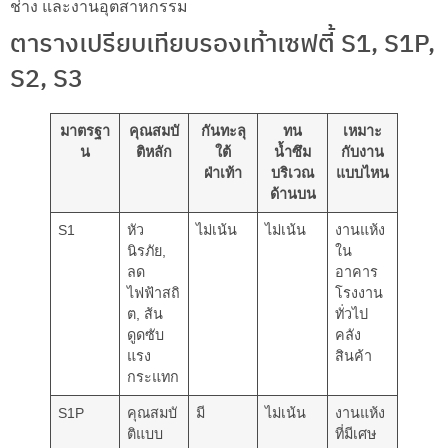
ช่าง และงานอุตสาหกรรม
ตารางเปรียบเทียบรองเท้าเซฟตี้ S1, S1P,
S2, S3
มาตรฐา
คุณสมบั
กันทะลุ
ทน
เหมาะ
น
ติหลัก
ใต้
น้ำซึม
กับงาน
ฝ่าเท้า
บริเวณ
แบบไหน
ด้านบน
S1
หัว
ไม่เน้น
ไม่เน้น
งานแห้ง
นิรภัย,
ใน
ลด
อาคาร
ไฟฟ้าสถิ
โรงงาน
ต, ส้น
ทั่วไป
ดูดซับ
คลัง
แรง
สินค้า
กระแทก
S1P
คุณสมบั
มี
ไม่เน้น
งานแห้ง
ติแบบ
ที่มีเศษ