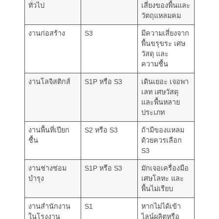
ทั่วไป
เสี่ยงของพื้นและ
วัตถุแหลมคม
งานก่อสร้าง
S3
มีความเสี่ยงจาก
พื้นขรุขระ เศษ
วัสดุ และ
ความชื้น
งานโลจิสติกส์
S1P หรือ S3
เดินเยอะ เจอพา
เลท เศษวัสดุ
และพื้นหลาย
ประเภท
งานพื้นที่เปียก
S2 หรือ S3
ถ้ามีของแหลม
ชื้น
ด้วยควรเลือก
S3
งานช่างซ่อม
S1P หรือ S3
มักเจอเครื่องมือ
บำรุง
เศษโลหะ และ
พื้นไม่เรียบ
งานสำนักงาน
S1
หากไม่ได้เข้า
ในโรงงาน
ไลน์ผลิตหรือ