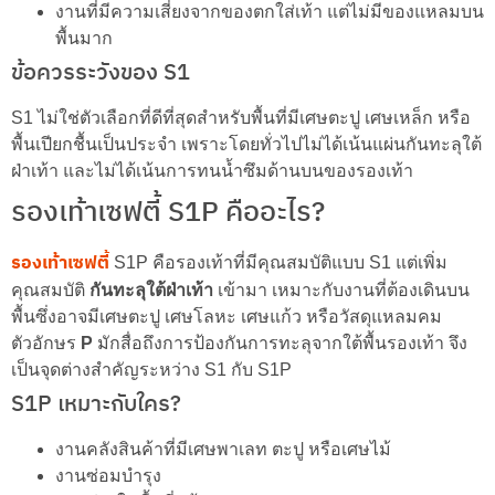
งานที่มีความเสี่ยงจากของตกใส่เท้า แต่ไม่มีของแหลมบน
พื้นมาก
ข้อควรระวังของ S1
S1 ไม่ใช่ตัวเลือกที่ดีที่สุดสำหรับพื้นที่มีเศษตะปู เศษเหล็ก หรือ
พื้นเปียกชื้นเป็นประจำ เพราะโดยทั่วไปไม่ได้เน้นแผ่นกันทะลุใต้
ฝ่าเท้า และไม่ได้เน้นการทนน้ำซึมด้านบนของรองเท้า
รองเท้าเซฟตี้ S1P คืออะไร?
รองเท้าเซฟตี้
S1P คือรองเท้าที่มีคุณสมบัติแบบ S1 แต่เพิ่ม
คุณสมบัติ
กันทะลุใต้ฝ่าเท้า
เข้ามา เหมาะกับงานที่ต้องเดินบน
พื้นซึ่งอาจมีเศษตะปู เศษโลหะ เศษแก้ว หรือวัสดุแหลมคม
ตัวอักษร
P
มักสื่อถึงการป้องกันการทะลุจากใต้พื้นรองเท้า จึง
เป็นจุดต่างสำคัญระหว่าง S1 กับ S1P
S1P เหมาะกับใคร?
งานคลังสินค้าที่มีเศษพาเลท ตะปู หรือเศษไม้
งานซ่อมบำรุง