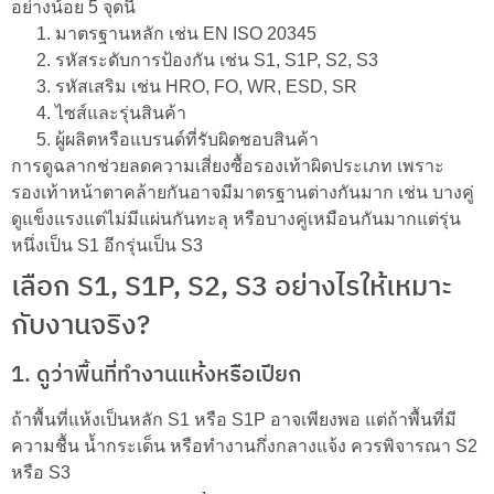
อย่างน้อย 5 จุดนี้
มาตรฐานหลัก เช่น EN ISO 20345
รหัสระดับการป้องกัน เช่น S1, S1P, S2, S3
รหัสเสริม เช่น HRO, FO, WR, ESD, SR
ไซส์และรุ่นสินค้า
ผู้ผลิตหรือแบรนด์ที่รับผิดชอบสินค้า
การดูฉลากช่วยลดความเสี่ยงซื้อรองเท้าผิดประเภท เพราะ
รองเท้าหน้าตาคล้ายกันอาจมีมาตรฐานต่างกันมาก เช่น บางคู่
ดูแข็งแรงแต่ไม่มีแผ่นกันทะลุ หรือบางคู่เหมือนกันมากแต่รุ่น
หนึ่งเป็น S1 อีกรุ่นเป็น S3
เลือก S1, S1P, S2, S3 อย่างไรให้เหมาะ
กับงานจริง?
1. ดูว่าพื้นที่ทำงานแห้งหรือเปียก
ถ้าพื้นที่แห้งเป็นหลัก S1 หรือ S1P อาจเพียงพอ แต่ถ้าพื้นที่มี
ความชื้น น้ำกระเด็น หรือทำงานกึ่งกลางแจ้ง ควรพิจารณา S2
หรือ S3