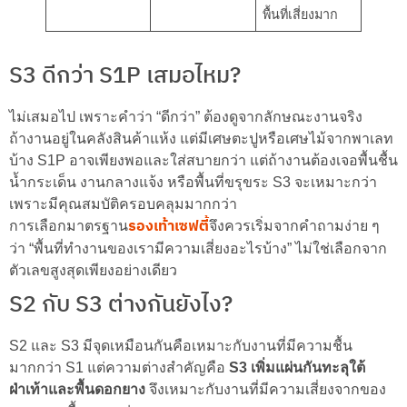
พื้นที่เสี่ยงมาก
S3 ดีกว่า S1P เสมอไหม?
ไม่เสมอไป เพราะคำว่า “ดีกว่า” ต้องดูจากลักษณะงานจริง
ถ้างานอยู่ในคลังสินค้าแห้ง แต่มีเศษตะปูหรือเศษไม้จากพาเลท
บ้าง S1P อาจเพียงพอและใส่สบายกว่า แต่ถ้างานต้องเจอพื้นชื้น
น้ำกระเด็น งานกลางแจ้ง หรือพื้นที่ขรุขระ S3 จะเหมาะกว่า
เพราะมีคุณสมบัติครอบคลุมมากกว่า
รองเท้าเซฟตี้
การเลือกมาตรฐาน
จึงควรเริ่มจากคำถามง่าย ๆ
ว่า “พื้นที่ทำงานของเรามีความเสี่ยงอะไรบ้าง” ไม่ใช่เลือกจาก
ตัวเลขสูงสุดเพียงอย่างเดียว
S2 กับ S3 ต่างกันยังไง?
S2 และ S3 มีจุดเหมือนกันคือเหมาะกับงานที่มีความชื้น
มากกว่า S1 แต่ความต่างสำคัญคือ
S3 เพิ่มแผ่นกันทะลุใต้
ฝ่าเท้าและพื้นดอกยาง
จึงเหมาะกับงานที่มีความเสี่ยงจากของ