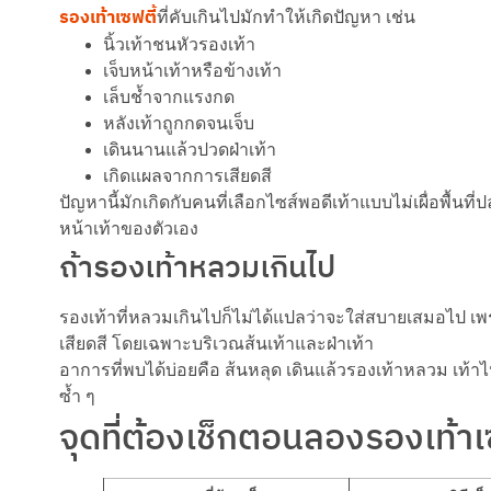
รองเท้าเซฟตี้
ที่คับเกินไปมักทำให้เกิดปัญหา เช่น
นิ้วเท้าชนหัวรองเท้า
เจ็บหน้าเท้าหรือข้างเท้า
เล็บช้ำจากแรงกด
หลังเท้าถูกกดจนเจ็บ
เดินนานแล้วปวดฝ่าเท้า
เกิดแผลจากการเสียดสี
ปัญหานี้มักเกิดกับคนที่เลือกไซส์พอดีเท้าแบบไม่เผื่อพื้นท
หน้าเท้าของตัวเอง
ถ้ารองเท้าหลวมเกินไป
รองเท้าที่หลวมเกินไปก็ไม่ได้แปลว่าจะใส่สบายเสมอไป เ
เสียดสี โดยเฉพาะบริเวณส้นเท้าและฝ่าเท้า
อาการที่พบได้บ่อยคือ ส้นหลุด เดินแล้วรองเท้าหลวม เท
ซ้ำ ๆ
จุดที่ต้องเช็กตอนลองรองเท้าเ